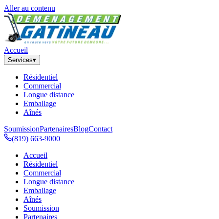
Aller au contenu
Accueil
Services
▾
Résidentiel
Commercial
Longue distance
Emballage
Aînés
Soumission
Partenaires
Blog
Contact
(819) 663-9000
Accueil
Résidentiel
Commercial
Longue distance
Emballage
Aînés
Soumission
Partenaires