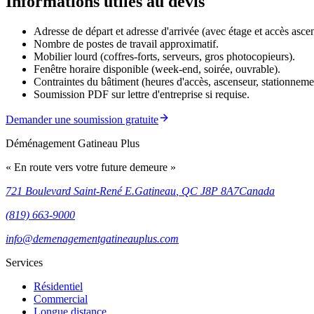
Informations utiles au devis
Adresse de départ et adresse d'arrivée (avec étage et accès asce
Nombre de postes de travail approximatif.
Mobilier lourd (coffres-forts, serveurs, gros photocopieurs).
Fenêtre horaire disponible (week-end, soirée, ouvrable).
Contraintes du bâtiment (heures d'accès, ascenseur, stationneme
Soumission PDF sur lettre d'entreprise si requise.
Demander une soumission gratuite
Déménagement Gatineau Plus
«
En route vers votre future demeure
»
721 Boulevard Saint-René E.
Gatineau
,
QC
J8P 8A7
Canada
(819) 663-9000
info@demenagementgatineauplus.com
Services
Résidentiel
Commercial
Longue distance